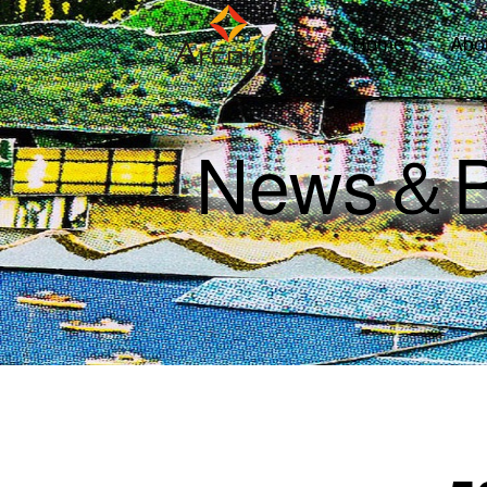
Home
Abo
News＆B