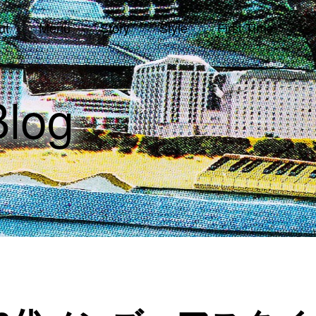
ut
Menu
Story
Style
First Time
シ
log