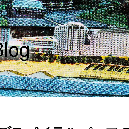
ut
Menu
Story
Style
First Time
シ
log