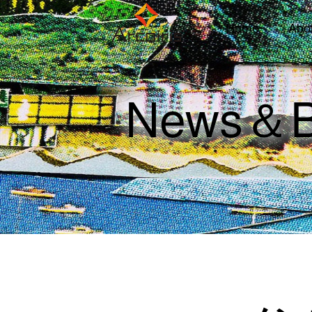
Home
Abo
News＆B