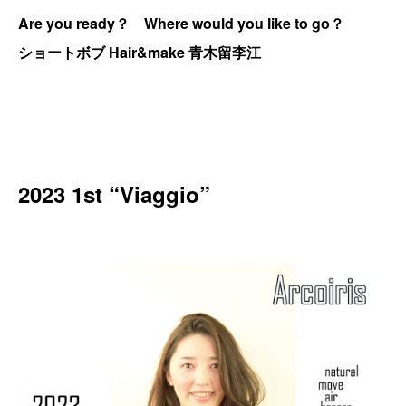
Are you ready？ Where would you like to go？
ショートボブ Hair&make 青木留李江
2023 1st “Viaggio”