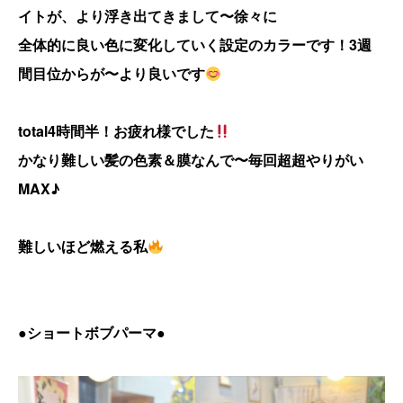
イトが、より浮き出てきまして〜徐々に
全体的に良い色に変化していく設定のカラーです！3週
間目位からが〜より良いです
total4時間半！お疲れ様でした
かなり難しい髪の色素＆膜なんで〜毎回超超やりがい
MAX♪
難しいほど燃える私
●
ショートボブパーマ●