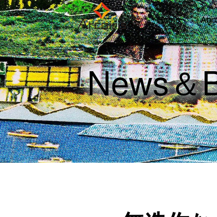
Home
Abo
News＆B