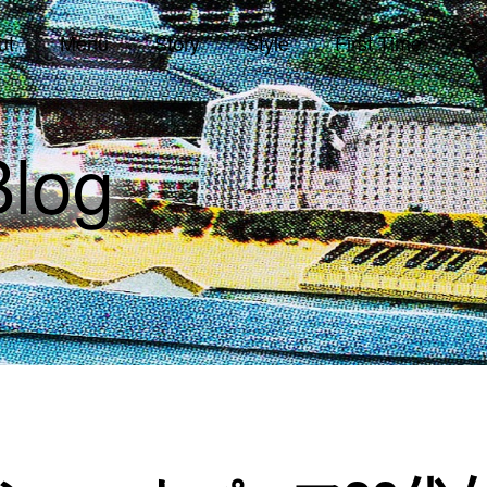
ut
Menu
Story
Style
First Time
シ
log