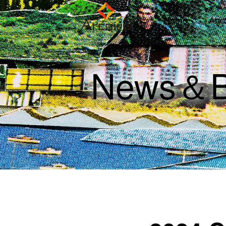
Home
Abo
News＆B