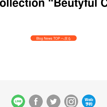
ollection “Beutyful C
Blog News TOP へ戻る