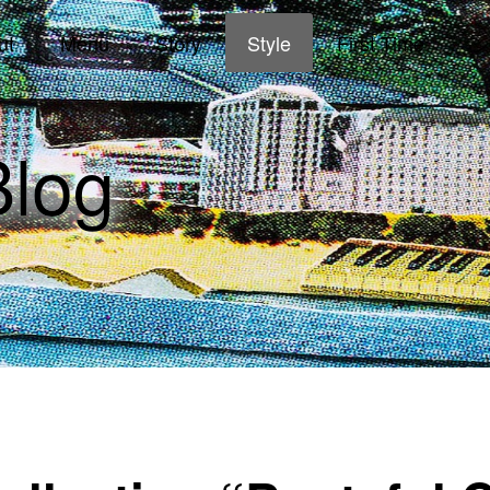
ut
Menu
Story
Style
First Time
シ
log