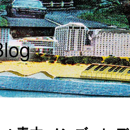
ut
Menu
Story
Style
First Time
シ
log