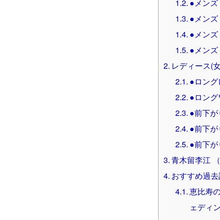
●メンズ
●メンズ
●メンズ
●メンズ
レディース(
●ロン
●ロング
●前下が
●前下が
●前下が
青木留李江 （R
おすすめ過去
恵比寿の
ェディ