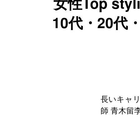
女性Top st
10代・20代
長いキャリ
師 青木留李江