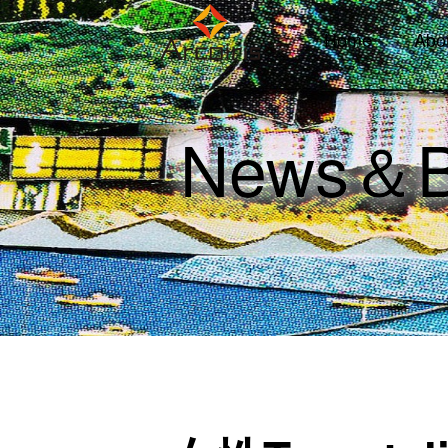
Home
Abo
News＆B